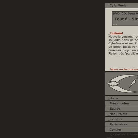
_CyferMovie
_
Home
_
Présentation
_
Equipe
_
Nos Projets
_
E-criture
_
Partenaires
_
Contact